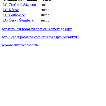
LG Zruč nad Sázavou
sucho
LG Kácov
sucho
LG Louňovice
sucho
LG Český Šternberk
sucho
https://tourist.posazavi.com/cz/HomePage.aspx
http://leader.posazavi.com/cz/Area.aspx?AreaId=87
pro-obcany/czech-point/