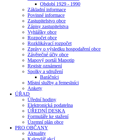
Období 1929 - 1990
Základní informace
Povinné informace
Zastupitelstvo obce
Zápisy zastupitelstva
Vyhlášky obce
Rozpočet obce
Rozklikávací rozpočet
Zprávy o výsledku hospodaření obce
Závěrečné účty obce
Mapový portál Mapotip
Registr oznámení
Spolky a sdružení
Baráčníci
Místní služby a řemeslníci
Ankety
ÚŘAD
Úřední hodiny
Elektronická podatelna
ÚŘEDNÍ DESKA
Formuláře ke stažení
Územní plán obce
PRO OBČANY
Aktuality
Kalendář akcí