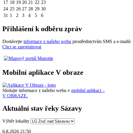
17
18
19
20
21
22
23
24
25
26
27
28
29
30
31
1
2
3
4
5
6
Přihlášení k odběru zpráv
Dostávejte
informace z našeho webu
prostřednictvím SMS a e-mailů
Chci se zaregistrovat
Mobilní aplikace V obraze
Sledujte informace z našeho webu v
mobilní aplikaci –
V OBRAZE.
Aktuální stav řeky Sázavy
Výběr lokality
6.8.2026 21:50