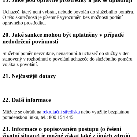
Uchazeč, který není vybrán, nebude povolán do služebního poměru.
O této skutečnosti je písemně vyrozuměn bez možnosti podání
opravného prostředku.
20. Jaké sankce mohou být uplatněny v případě
nedodržení povinností
Služební poměr nevznikne, nenastoupí-li uchazeč do služby v den
stanovený v rozhodnutí o povolání uchazeče do služebního poměru
vojáka z povolání.
21. Nejčastější dotazy
22. Další informace
Můžete se obrátit na
rekrutační střediska
nebo využijte bezplatnou
poradenskou linku, tel.: 800 154 445.
23. Informace o popisovaném postupu (o řešení
životní situace) je možné získat také z jiných zdrojů