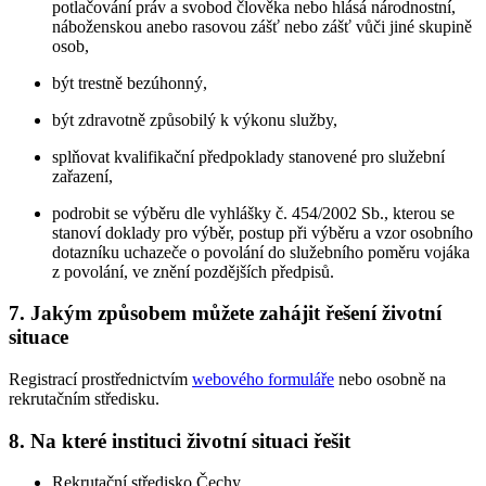
potlačování práv a svobod člověka nebo hlásá národnostní,
náboženskou anebo rasovou zášť nebo zášť vůči jiné skupině
osob,
být trestně bezúhonný,
být zdravotně způsobilý k výkonu služby,
splňovat kvalifikační předpoklady stanovené pro služební
zařazení,
podrobit se výběru dle vyhlášky č. 454/2002 Sb., kterou se
stanoví doklady pro výběr, postup při výběru a vzor osobního
dotazníku uchazeče o povolání do služebního poměru vojáka
z povolání, ve znění pozdějších předpisů.
7. Jakým způsobem můžete zahájit řešení životní
situace
Registrací prostřednictvím
webového formuláře
nebo osobně na
rekrutačním středisku.
8. Na které instituci životní situaci řešit
Rekrutační středisko Čechy