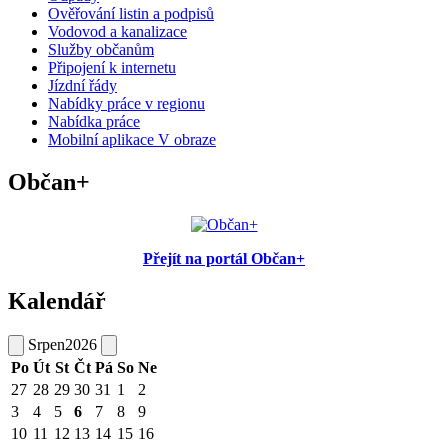
Ověřování listin a podpisů
Vodovod a kanalizace
Služby občanům
Připojení k internetu
Jízdní řády
Nabídky práce v regionu
Nabídka práce
Mobilní aplikace V obraze
Občan+
Přejít na portál Občan+
Kalendář
Srpen
2026
Po
Út
St
Čt
Pá
So
Ne
27
28
29
30
31
1
2
3
4
5
6
7
8
9
10
11
12
13
14
15
16