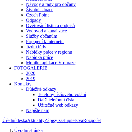
Návody a rady pro občany
Životní situace
Czech Point
Odpady
Ověřování listin a podpisů
Vodovod a kanalizace
Služby občanům
Připojení k internetu
Jízdní řády
Nabídky práce v regionu
Nabídka práce
Mobilní aplikace V obraze
FOTOGALERIE
2020
2019
Kontakty
Důležité odkazy
Telefony tísňového volání
Další telefonní čísla
Užitečné web odkazy
Napište nám
Úřední deska
Aktuality
Zápisy zastupitelstva
Rozpočet
Úvodní stránka