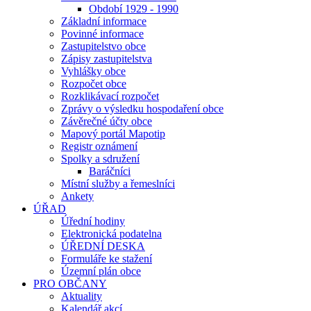
Období 1929 - 1990
Základní informace
Povinné informace
Zastupitelstvo obce
Zápisy zastupitelstva
Vyhlášky obce
Rozpočet obce
Rozklikávací rozpočet
Zprávy o výsledku hospodaření obce
Závěrečné účty obce
Mapový portál Mapotip
Registr oznámení
Spolky a sdružení
Baráčníci
Místní služby a řemeslníci
Ankety
ÚŘAD
Úřední hodiny
Elektronická podatelna
ÚŘEDNÍ DESKA
Formuláře ke stažení
Územní plán obce
PRO OBČANY
Aktuality
Kalendář akcí