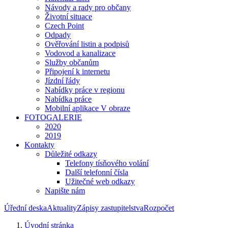
Návody a rady pro občany
Životní situace
Czech Point
Odpady
Ověřování listin a podpisů
Vodovod a kanalizace
Služby občanům
Připojení k internetu
Jízdní řády
Nabídky práce v regionu
Nabídka práce
Mobilní aplikace V obraze
FOTOGALERIE
2020
2019
Kontakty
Důležité odkazy
Telefony tísňového volání
Další telefonní čísla
Užitečné web odkazy
Napište nám
Úřední deska
Aktuality
Zápisy zastupitelstva
Rozpočet
Úvodní stránka