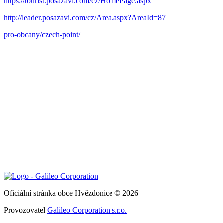
https://tourist.posazavi.com/cz/HomePage.aspx
http://leader.posazavi.com/cz/Area.aspx?AreaId=87
pro-obcany/czech-point/
Oficiální stránka obce Hvězdonice © 2026
Provozovatel
Galileo Corporation s.r.o.