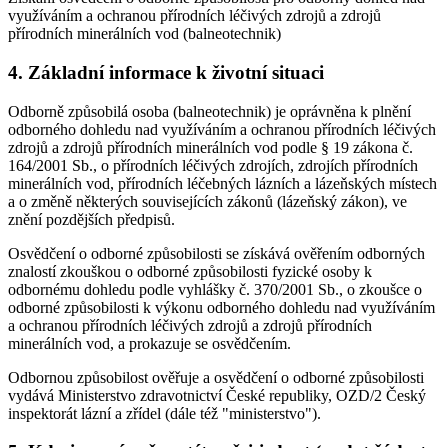
využíváním a ochranou přírodních léčivých zdrojů a zdrojů
přírodních minerálních vod (balneotechnik)
4. Základní informace k životní situaci
Odborně způsobilá osoba (balneotechnik) je oprávněna k plnění
odborného dohledu nad využíváním a ochranou přírodních léčivých
zdrojů a zdrojů přírodních minerálních vod podle § 19 zákona č.
164/2001 Sb., o přírodních léčivých zdrojích, zdrojích přírodních
minerálních vod, přírodních léčebných lázních a lázeňských místech
a o změně některých souvisejících zákonů (lázeňský zákon), ve
znění pozdějších předpisů.
Osvědčení o odborné způsobilosti se získává ověřením odborných
znalostí zkouškou o odborné způsobilosti fyzické osoby k
odbornému dohledu podle vyhlášky č. 370/2001 Sb., o zkoušce o
odborné způsobilosti k výkonu odborného dohledu nad využíváním
a ochranou přírodních léčivých zdrojů a zdrojů přírodních
minerálních vod, a prokazuje se osvědčením.
Odbornou způsobilost ověřuje a osvědčení o odborné způsobilosti
vydává Ministerstvo zdravotnictví České republiky, OZD/2 Český
inspektorát lázní a zřídel (dále též "ministerstvo").