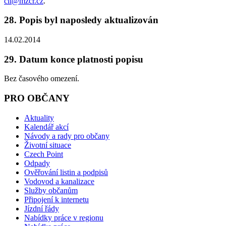
cil@mzcr.cz
.
28. Popis byl naposledy aktualizován
14.02.2014
29. Datum konce platnosti popisu
Bez časového omezení.
PRO OBČANY
Aktuality
Kalendář akcí
Návody a rady pro občany
Životní situace
Czech Point
Odpady
Ověřování listin a podpisů
Vodovod a kanalizace
Služby občanům
Připojení k internetu
Jízdní řády
Nabídky práce v regionu