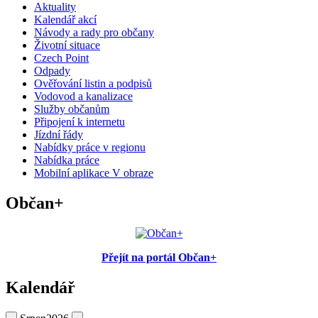
Aktuality
Kalendář akcí
Návody a rady pro občany
Životní situace
Czech Point
Odpady
Ověřování listin a podpisů
Vodovod a kanalizace
Služby občanům
Připojení k internetu
Jízdní řády
Nabídky práce v regionu
Nabídka práce
Mobilní aplikace V obraze
Občan+
Přejít na portál Občan+
Kalendář