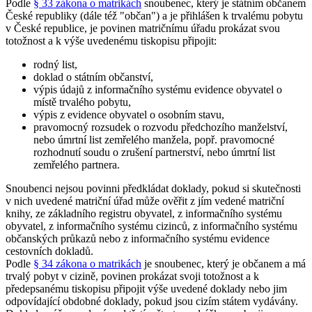
Podle
§ 33 zákona o matrikách
snoubenec, který je státním občanem
České republiky (dále též "občan") a je přihlášen k trvalému pobytu
v České republice, je povinen matričnímu úřadu prokázat svou
totožnost a k výše uvedenému tiskopisu připojit:
rodný list,
doklad o státním občanství,
výpis údajů z informačního systému evidence obyvatel o
místě trvalého pobytu,
výpis z evidence obyvatel o osobním stavu,
pravomocný rozsudek o rozvodu předchozího manželství,
nebo úmrtní list zemřelého manžela, popř. pravomocné
rozhodnutí soudu o zrušení partnerství, nebo úmrtní list
zemřelého partnera.
Snoubenci nejsou povinni předkládat doklady, pokud si skutečnosti
v nich uvedené matriční úřad může ověřit z jím vedené matriční
knihy, ze základního registru obyvatel, z informačního systému
obyvatel, z informačního systému cizinců, z informačního systému
občanských průkazů nebo z informačního systému evidence
cestovních dokladů.
Podle
§ 34 zákona o matrikách
je snoubenec, který je občanem a má
trvalý pobyt v cizině, povinen prokázat svoji totožnost a k
předepsanému tiskopisu připojit výše uvedené doklady nebo jim
odpovídající obdobné doklady, pokud jsou cizím státem vydávány.