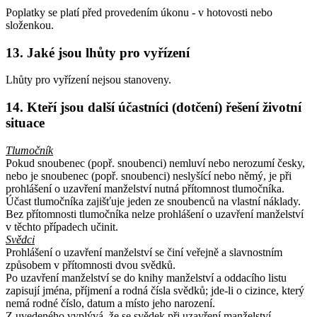
Poplatky se platí před provedením úkonu - v hotovosti nebo
složenkou.
13. Jaké jsou lhůty pro vyřízení
Lhůty pro vyřízení nejsou stanoveny.
14. Kteří jsou další účastníci (dotčení) řešení životní
situace
Tlumočník
Pokud snoubenec (popř. snoubenci) nemluví nebo nerozumí česky,
nebo je snoubenec (popř. snoubenci) neslyšící nebo němý, je při
prohlášení o uzavření manželství nutná přítomnost tlumočníka.
Účast tlumočníka zajišťuje jeden ze snoubenců na vlastní náklady.
Bez přítomnosti tlumočníka nelze prohlášení o uzavření manželství
v těchto případech učinit.
Svědci
Prohlášení o uzavření manželství se činí veřejně a slavnostním
způsobem v přítomnosti dvou svědků.
Po uzavření manželství se do knihy manželství a oddacího listu
zapisují jména, příjmení a rodná čísla svědků; jde-li o cizince, který
nemá rodné číslo, datum a místo jeho narození.
Z uvedeného vyplývá, že se svědek při uzavření manželství