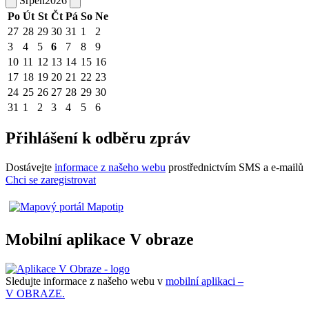
Srpen
2026
Po
Út
St
Čt
Pá
So
Ne
27
28
29
30
31
1
2
3
4
5
6
7
8
9
10
11
12
13
14
15
16
17
18
19
20
21
22
23
24
25
26
27
28
29
30
31
1
2
3
4
5
6
Přihlášení k odběru zpráv
Dostávejte
informace z našeho webu
prostřednictvím SMS a e-mailů
Chci se zaregistrovat
Mobilní aplikace V obraze
Sledujte informace z našeho webu v
mobilní aplikaci –
V OBRAZE.