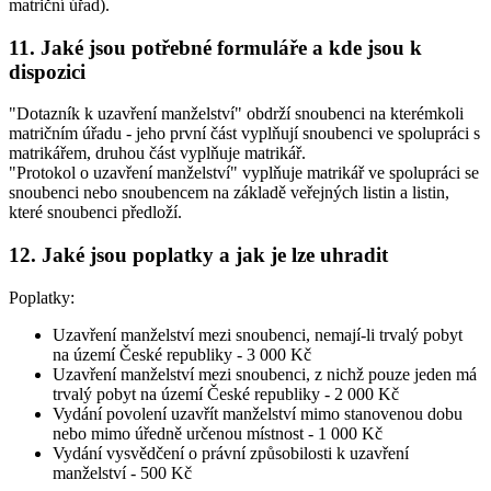
matriční úřad).
11. Jaké jsou potřebné formuláře a kde jsou k
dispozici
"Dotazník k uzavření manželství" obdrží snoubenci na kterémkoli
matričním úřadu - jeho první část vyplňují snoubenci ve spolupráci s
matrikářem, druhou část vyplňuje matrikář.
"Protokol o uzavření manželství" vyplňuje matrikář ve spolupráci se
snoubenci nebo snoubencem na základě veřejných listin a listin,
které snoubenci předloží.
12. Jaké jsou poplatky a jak je lze uhradit
Poplatky:
Uzavření manželství mezi snoubenci, nemají-li trvalý pobyt
na území České republiky -
3 000 Kč
Uzavření manželství mezi snoubenci, z nichž pouze jeden má
trvalý pobyt na území České republiky -
2 000 Kč
Vydání povolení uzavřít manželství mimo stanovenou dobu
nebo mimo úředně určenou místnost -
1 000 Kč
Vydání vysvědčení o právní způsobilosti k uzavření
manželství -
500 Kč