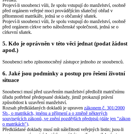
Projeví-li snoubenci vůli, že spolu vstupují do manželství, osobně
před orgánem veřejné moci provádějícím sňatečný obřad v
přítomnosti matrikáře, jedná se o
občanský sňatek
.
Projeví-li snoubenci vůli, že spolu vstupují do manželství, osobně
před orgánem církve nebo náboženské společnosti, jedná se o
církevní sňatek
.
5. Kdo je oprávněn v této věci jednat (podat žádost
apod.)
Snoubenci nebo zplnomocněný zástupce jednoho ze snoubenců.
6. Jaké jsou podmínky a postup pro řešení životní
situace
Snoubenci musí před uzavřením manželství předložit matričnímu
úřadu potřebné předepsané doklady, jimiž prokazují právní
způsobilost k uzavření manželství.
Rozsah předkládaných dokladů je upraven
zákonem č. 301/2000
Sb., o matrikách, jménu a příjmení a o změně některých
souvisejících zákonů, ve znění pozdějších předpisů (dále jen "zákon
o matrikách")
.
Předkládané doklady musí mít náležitosti veřejných listin; jsou-li