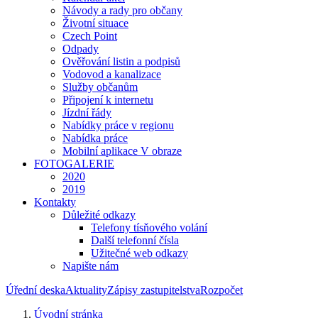
Návody a rady pro občany
Životní situace
Czech Point
Odpady
Ověřování listin a podpisů
Vodovod a kanalizace
Služby občanům
Připojení k internetu
Jízdní řády
Nabídky práce v regionu
Nabídka práce
Mobilní aplikace V obraze
FOTOGALERIE
2020
2019
Kontakty
Důležité odkazy
Telefony tísňového volání
Další telefonní čísla
Užitečné web odkazy
Napište nám
Úřední deska
Aktuality
Zápisy zastupitelstva
Rozpočet
Úvodní stránka