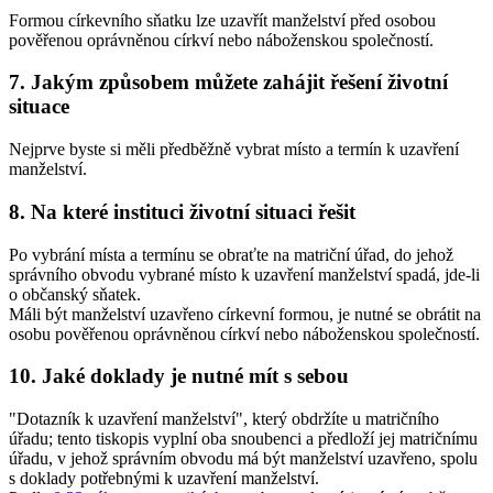
Formou
církevního sňatku
lze uzavřít manželství před osobou
pověřenou oprávněnou církví nebo náboženskou společností.
7. Jakým způsobem můžete zahájit řešení životní
situace
Nejprve byste si měli předběžně vybrat místo a termín k uzavření
manželství.
8. Na které instituci životní situaci řešit
Po vybrání místa a termínu se obraťte na matriční úřad, do jehož
správního obvodu vybrané místo k uzavření manželství spadá, jde-li
o
občanský sňatek
.
Máli být manželství uzavřeno
církevní formou
, je nutné se obrátit na
osobu pověřenou oprávněnou církví nebo náboženskou společností.
10. Jaké doklady je nutné mít s sebou
"Dotazník k uzavření manželství", který obdržíte u matričního
úřadu; tento tiskopis vyplní oba snoubenci a předloží jej matričnímu
úřadu, v jehož správním obvodu má být manželství uzavřeno, spolu
s doklady potřebnými k uzavření manželství.