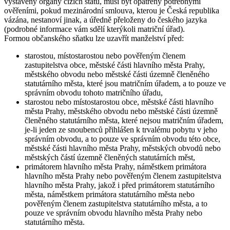
vystaveny orgány cizích států, musí být opatřeny potřebnými
ověřeními, pokud mezinárodní smlouva, kterou je Česká republika
vázána, nestanoví jinak, a úředně přeloženy do českého jazyka
(podrobné informace vám sdělí kterýkoli matriční úřad).
Formou
občanského sňatku
lze uzavřít manželství před:
starostou, místostarostou nebo pověřeným členem
zastupitelstva obce, městské části hlavního města Prahy,
městského obvodu nebo městské části územně členěného
statutárního města, které jsou matričním úřadem, a to pouze ve
správním obvodu tohoto matričního úřadu,
starostou nebo místostarostou obce, městské části hlavního
města Prahy, městského obvodu nebo městské části územně
členěného statutárního města, které nejsou matričním úřadem,
je-li jeden ze snoubenců přihlášen k trvalému pobytu v jeho
správním obvodu, a to pouze ve správním obvodu této obce,
městské části hlavního města Prahy, městských obvodů nebo
městských částí územně členěných statutárních měst,
primátorem hlavního města Prahy, náměstkem primátora
hlavního města Prahy nebo pověřeným členem zastupitelstva
hlavního města Prahy, jakož i před primátorem statutárního
města, náměstkem primátora statutárního města nebo
pověřeným členem zastupitelstva statutárního města, a to
pouze ve správním obvodu hlavního města Prahy nebo
statutárního města.