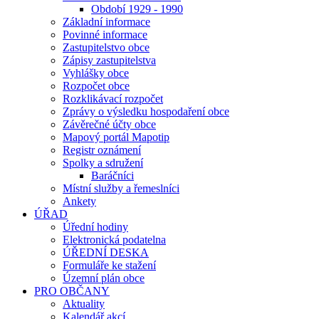
Období 1929 - 1990
Základní informace
Povinné informace
Zastupitelstvo obce
Zápisy zastupitelstva
Vyhlášky obce
Rozpočet obce
Rozklikávací rozpočet
Zprávy o výsledku hospodaření obce
Závěrečné účty obce
Mapový portál Mapotip
Registr oznámení
Spolky a sdružení
Baráčníci
Místní služby a řemeslníci
Ankety
ÚŘAD
Úřední hodiny
Elektronická podatelna
ÚŘEDNÍ DESKA
Formuláře ke stažení
Územní plán obce
PRO OBČANY
Aktuality
Kalendář akcí