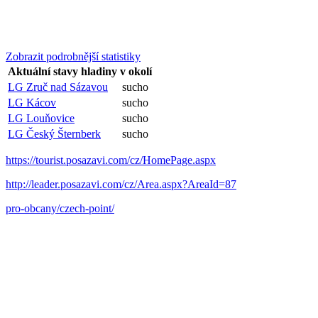
Zobrazit podrobnější statistiky
Aktuální stavy hladiny v okolí
LG Zruč nad Sázavou
sucho
LG Kácov
sucho
LG Louňovice
sucho
LG Český Šternberk
sucho
https://tourist.posazavi.com/cz/HomePage.aspx
http://leader.posazavi.com/cz/Area.aspx?AreaId=87
pro-obcany/czech-point/