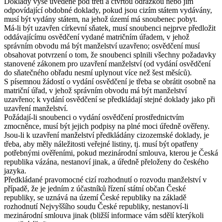
Doklady výše uvedené pod třetí a čtvrtou odrážkou nebo jim
odpovídající obdobné doklady, pokud jsou cizím státem vydávány,
musí být vydány státem, na jehož území má snoubenec pobyt.
Má-li být uzavřen církevní sňatek, musí snoubenci nejprve předložit
oddávajícímu osvědčení vydané matričním úřadem, v jehož
správním obvodu má být manželství uzavřeno; osvědčení musí
obsahovat potvrzení o tom, že snoubenci splnili všechny požadavky
stanovené zákonem pro uzavření manželství (od vydání osvědčení
do sňatečného obřadu nesmí uplynout více než šest měsíců).
S písemnou žádostí o vydání osvědčení je třeba se obrátit osobně na
matriční úřad, v jehož správním obvodu má být manželství
uzavřeno; k vydání osvědčení se předkládají stejné doklady jako při
uzavření manželství.
Požádají-li snoubenci o vydání osvědčení prostřednictvím
zmocněnce, musí být jejich podpisy na plné moci úředně ověřeny.
Jsou-li k uzavření manželství předkládány cizozemské doklady, je
třeba, aby měly náležitosti veřejné listiny, tj. musí být opatřeny
potřebnými ověřeními, pokud mezinárodní smlouva, kterou je Česká
republika vázána, nestanoví jinak, a úředně přeloženy do českého
jazyka.
Předkládané pravomocné cizí rozhodnutí o rozvodu manželství v
případě, že je jedním z účastníků řízení státní občan České
republiky, se uznává na území České republiky na základě
rozhodnutí Nejvyššího soudu České republiky, nestanoví-li
mezinárodní smlouva jinak (bližší informace vám sdělí kterýkoli